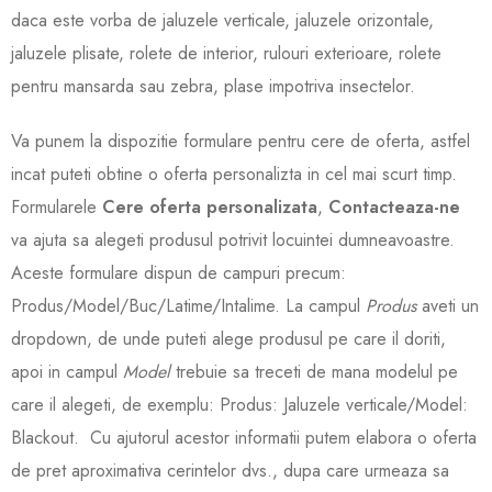
daca este vorba de jaluzele verticale, jaluzele orizontale,
jaluzele plisate, rolete de interior, rulouri exterioare, rolete
pentru mansarda sau zebra, plase impotriva insectelor.
Va punem la dispozitie formulare pentru cere de oferta, astfel
incat puteti obtine o oferta personalizta in cel mai scurt timp.
Formularele
Cere oferta personalizata
,
Contacteaza-ne
va ajuta sa alegeti produsul potrivit locuintei dumneavoastre.
Aceste formulare dispun de campuri precum:
Produs/Model/Buc/Latime/Intalime. La campul
Produs
aveti un
dropdown, de unde puteti alege produsul pe care il doriti,
apoi in campul
Model
trebuie sa treceti de mana modelul pe
care il alegeti, de exemplu: Produs: Jaluzele verticale/Model:
Blackout. Cu ajutorul acestor informatii putem elabora o oferta
de pret aproximativa cerintelor dvs., dupa care urmeaza sa