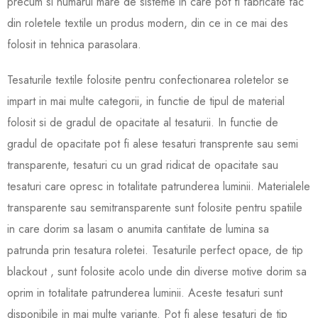
precum si numarul mare de sisteme in care pot f
i fabricate fac
din roletele textile un produs modern, din ce in ce mai des
folosit in tehnica parasolara.
Tesaturile text
ile folosite pentru confectionarea roletelor se
impart in mai multe categorii, in functie de tipul de material
folosit si de gradul de opacitate al tesaturii. In functie de
gradul de opacitate pot fi alese tesaturi transprente sau semi
transparente, tesaturi cu un grad ridicat de opacitate sau
tesaturi care opresc in totalitate patrunderea luminii. Materialele
transparente sau semitransparente sunt folosite pentru spatiile
in care dorim sa lasam o anumita cantitate de lumina sa
patrunda prin tesatura roletei. Tesaturile perfect opace, de tip
blackout , sunt folosite acolo unde din diverse motive dorim sa
oprim in totalitate patrunderea luminii. Aceste tesaturi sunt
disponibile in mai multe variante. Pot fi alese tesaturi de tip