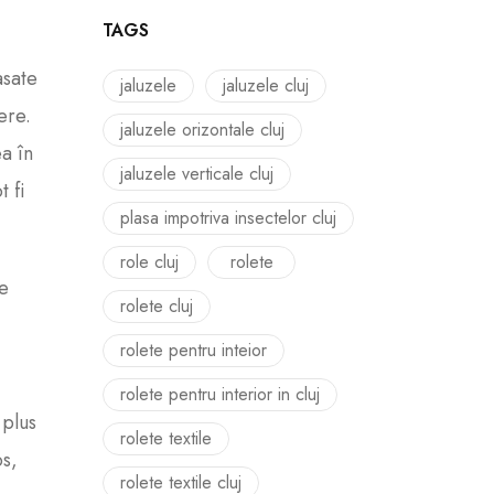
TAGS
asate
jaluzele
jaluzele cluj
ere.
jaluzele orizontale cluj
ea în
jaluzele verticale cluj
t fi
plasa impotriva insectelor cluj
role cluj
rolete
De
rolete cluj
rolete pentru inteior
rolete pentru interior in cluj
 plus
rolete textile
os,
rolete textile cluj