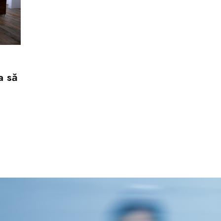
a să
NOUTATI
Roletele blackout, trucul de amenajar
care te ajută să dormi mai bine
BY
ADMIN
NOIEMBRIE 10, 2025
0