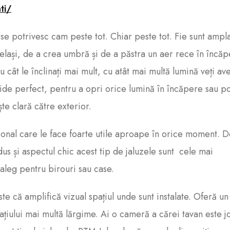
ti/
 se potrivesc cam peste tot. Chiar peste tot. Fie sunt ampl
elași, de a crea umbră și de a păstra un aer rece în încăp
u cât le înclinați mai mult, cu atât mai multă lumină veți av
chide perfect, pentru a opri orice lumină în încăpere sau po
te clară către exterior.
ional care le face foarte utile aproape în orice moment. 
dus și aspectul chic acest tip de jaluzele sunt cele mai
e aleg pentru birouri sau case.
te că amplifică vizual spațiul unde sunt instalate. Oferă un
țiului mai multă lărgime. Ai o cameră a cărei tavan este j