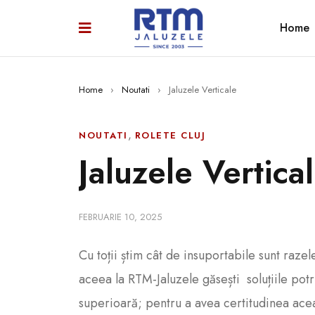
Home
Home
›
Noutati
›
Jaluzele Verticale
,
NOUTATI
ROLETE CLUJ
Jaluzele Vertica
FEBRUARIE 10, 2025
Cu toții știm cât de insuportabile sunt raze
aceea la RTM-Jaluzele găsești soluțiile potri
superioară; pentru a avea certitudinea aceas