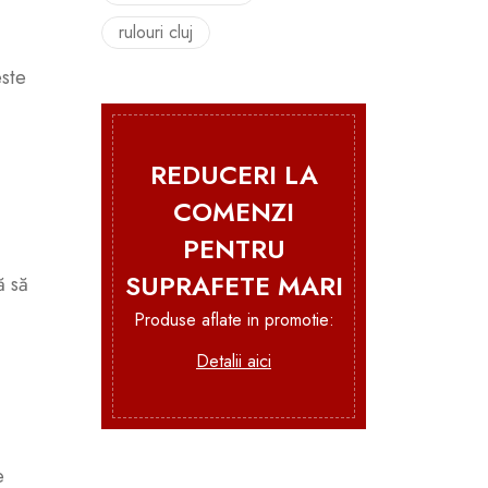
rulouri cluj
este
REDUCERI LA
COMENZI
PENTRU
SUPRAFETE MARI
ă să
Produse aflate in promotie:
Detalii aici
e