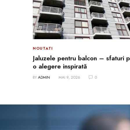
elele
NOUTATI
0
Jaluzele pentru balcon – sfaturi 
o alegere inspirată
BY
ADMIN
MAI 9, 2026
0