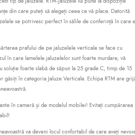
est tip de jaluzele. RTM-Jaluzele vă pune la dispoziție
nuanțe din care puteți să alegeți ceea ce vă place. Datorită
zelele se potrivesc perfect în sălile de conferință în care 
ărtarea prafului de pe jaluzelele verticale se face cu
ul în care lamelele jaluzelelor sunt foarte murdare, vă
u soluție foarte slabă de săpun la 25 grade C, timp de 15
or găsiți în categoria Jaluze Verticale. Echipa RTM are grij
mneavoastră.
nante în cameră și de modelul mobilei! Evitați cumpărarea
abil!
eavoastră va deveni locul confortabil de care aveți nevoi