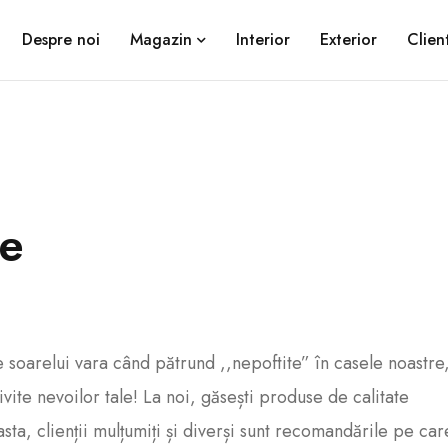
Despre noi
Magazin
Interior
Exterior
Client
le
le soarelui vara când pătrund ,,nepoftite” în casele noastre
vite nevoilor tale! La noi, găsești produse de calitate
ta, clienții mulțumiți și diverși sunt recomandările pe car