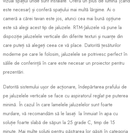
vizual spațiul unde sunt instalate. Oferă un plus de lumină (când
este necesar) și conferă spațiului mai multă lărgime. Ai o
cameră a cărei tavan este jos, atunci cea mai bună opțiune
este să alegi acest tip de jaluzele. RTM-Jaluzele vă pune la
dispoziție jaluzelele verticale din diferite texturi și nuanțe din
care puteți să alegeți ceea ce vă place. Datorită țesăturilor
moderne pe care le folosim, jaluzelele se potrivesc perfect în
sălile de conferință în care este necesar un proiector pentru
prezentări.
Datorită sistemului ușor de acționare, îndepărtarea prafului de
pe jaluzelele verticale se face cu aspiratorul reglat pe puterea
minimă. În cazul în care lamelele jaluzelelor sunt foarte
murdare, vă recomandăm să le lasați la înmuiat în apa cu
soluție foarte slabă de săpun la 25 grade C, timp de 15
minute. Mai multe soluții pentru păstrarea lor găsiți în categoria