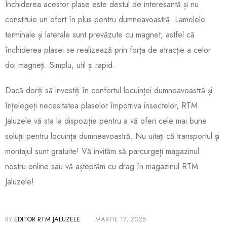
Închiderea acestor plase este destul de interesantă și nu
constituie un efort în plus pentru dumneavoastră. Lamelele
terminale și laterale sunt prevăzute cu magnet, astfel că
închiderea plasei se realizează prin forța de atracție a celor
doi magneți. Simplu, util și rapid.
Dacă doriți să investiți în confortul locuinței dumneavoastră și
înțelegeți necesitatea plaselor împotriva insectelor, RTM
Jaluzele vă sta la dispoziție pentru a vă oferi cele mai bune
soluții pentru locuința dumneavoastră. Nu uitați că transportul și
montajul sunt gratuite! Vă invităm să parcurgeți magazinul
nostru online sau vă așteptăm cu drag în magazinul RTM
Jaluzele!
BY
EDITOR RTM JALUZELE
MARTIE 17, 2025