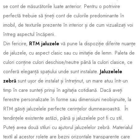
se cont de măsurătorile luate anterior. Pentru o potrivire
perfectă trebuie să țineți cont de culorile predominante în
imobil, de texturile prezente în interior și de cum vizualizați voi
întreg aspectul încăperii.
Din fericire,
RTM jaluzele
vă pune la dispoziție diferite nuanțe
de jaluzele, cu aspect clasic sau cu imitație de lemn. Paleta de
culori conține culori deschise/neutre până la culori clasice, ce
conferă eleganță spațiului unde sunt instalate.
Jaluzelele
zebră
sunt ușor de instalat și întreținut, un mare atuu într-un
timp în care sunteți prinși în agitația cotidiană. Dacă aveți
ferestre personalizate în forme sau dimensiuni neobișnuite, la
RTM găsiți jaluzelele perfecte cerințelor dumneavoastră. În
tendințele existente astăzi, până și jaluzelele pot fi cu stil.
Puteți avea două stiluri cu ajutorul jaluzelelor zebră. Materialul
textil al acestor rolete are bezni orizontale transparente care