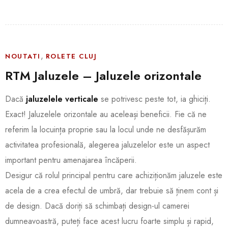
,
NOUTATI
ROLETE CLUJ
RTM Jaluzele – Jaluzele orizontale
Dacă
jaluzelele verticale
se potrivesc peste tot, ia ghiciți.
Exact! Jaluzelele orizontale au aceleași beneficii. Fie că ne
referim la locuința proprie sau la locul unde ne desfășurăm
activitatea profesională, alegerea jaluzelelor este un aspect
important pentru amenajarea încăperii.
Desigur că rolul principal pentru care achiziționăm jaluzele este
acela de a crea efectul de umbră, dar trebuie să ținem cont și
de design. Dacă doriți să schimbați design-ul camerei
dumneavoastră, puteți face acest lucru foarte simplu și rapid,