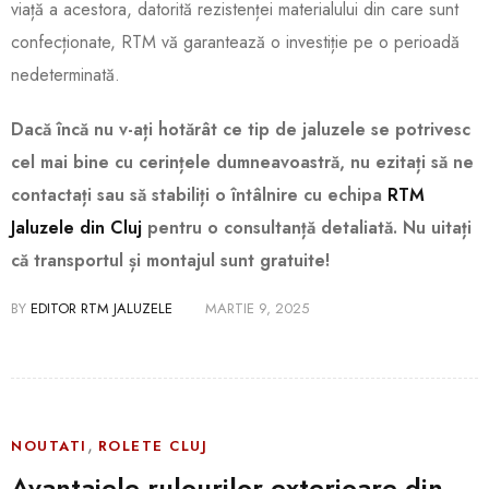
viață a acestora, datorită rezistenței materialului din care sunt
confecționate, RTM vă garantează o investiție pe o perioadă
nedeterminată.
Dacă încă nu v-ați hotărât ce tip de jaluzele se potrivesc
cel mai bine cu cerințele dumneavoastră, nu ezitați să ne
contactați sau să stabiliți o întâlnire cu echipa
RTM
Jaluzele din Cluj
pentru o consultanță detaliată. Nu uitați
că transportul și montajul sunt gratuite!
BY
EDITOR RTM JALUZELE
MARTIE 9, 2025
,
NOUTATI
ROLETE CLUJ
Avantajele rulourilor exterioare din