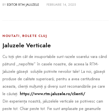
BY
EDITOR RTM JALUZELE
FEBRUARIE 14, 2025
,
NOUTATI
ROLETE CLUJ
Jaluzele Verticale
Cu toții știm cât de insuportabile sunt razele soarelui vara când
pătrund ,,nepoftite” în casele noastre, de aceea la RTM-
Jaluzele găsești soluțiile potrivite nevoilor tale! La noi, găsești
produse de calitate superioară; pentru a avea certitudinea
aceasta, clienții mulțumiți și diverși sunt recomandările pe care
le căutați.
https://www.rtm-jaluzele.ro/clienti/
Din experiența noastră, jaluzelele verticale se potrivesc cam
peste tot. Chiar peste tot. Fie sunt amplasate pe geamurile