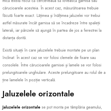
mică există riscul că cerceveaua să lovească garnisa sau
cărucioarele acesteia. În acest caz, măsurătoarea trebuie
făcută foarte exact. Lățimea și înălțimea jaluzelei vor trebui
astfel măsurate încât garnisa să se încadreze între spaleții
laterali, iar pânzele să ajungă în partea de jos a ferestrei la
distanța dorită.
Există situații în care jaluzelele trebuie montate pe un plan
înclinat. În acest caz se vor folosi clemele de fixare sau
consolele. Între cărucioarele garnisei și lamele se vor folosi
prelungitoarele unghiulare. Aceste prelungitoare au rolul de a
ține lamelele în poziție verticală.
Jaluzelele orizontale
Jaluzelele orizontale
se pot monta pe tâmplăria geamului,