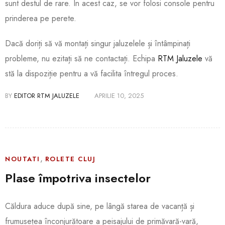
sunt destul de rare. În acest caz, se vor folosi console pentru
prinderea pe perete.
Dacă doriți să vă montați singur jaluzelele și întâmpinați
probleme, nu ezitați să ne contactați. Echipa
RTM Jaluzele
vă
stă la dispoziție pentru a vă facilita întregul proces.
BY
EDITOR RTM JALUZELE
APRILIE 10, 2025
,
NOUTATI
ROLETE CLUJ
Plase împotriva insectelor
Căldura aduce după sine, pe lângă starea de vacanță și
frumusețea înconjurătoare a peisajului de primăvară-vară,