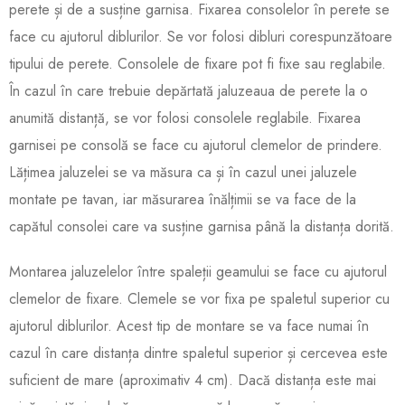
perete și de a susține garnisa. Fixarea consolelor în perete se
face cu ajutorul diblurilor. Se vor folosi dibluri corespunzătoare
tipului de perete. Consolele de fixare pot fi fixe sau reglabile.
În cazul în care trebuie depărtată jaluzeaua de perete la o
anumită distanță, se vor folosi consolele reglabile. Fixarea
garnisei pe consolă se face cu ajutorul clemelor de prindere.
Lățimea jaluzelei se va măsura ca și în cazul unei jaluzele
montate pe tavan, iar măsurarea înălțimii se va face de la
capătul consolei care va susține garnisa până la distanța dorită.
Montarea jaluzelelor între spaleții geamului se face cu ajutorul
clemelor de fixare. Clemele se vor fixa pe spaletul superior cu
ajutorul diblurilor. Acest tip de montare se va face numai în
cazul în care distanța dintre spaletul superior și cercevea este
suficient de mare (aproximativ 4 cm). Dacă distanța este mai