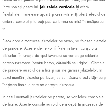
între șpaleții geamului.
Jaluzelele verticale
îți oferă
flexibilitate, manevrare ușoară și creativitate. Îți oferă efectul de
umbrire complet și te poți juca cu lumina ce intră în încăperea
ta.
Dacă dorești montărea jaluzelelor pe tavan, se folosec clemele
de prindere. Aceste cleme vor fi fxate în tavan cu ajutorul
diblurilor. În funcție de tipul tavanului se vor alege diblurile
corespunzătoare (pentru beton, cărămidă sau rigips). Clemele
de prindere au rolul de a fixa și susține garnisa jaluzelelor. În
cazul montării jaluzelei pe tavan, se va măsura efectiv lățimea și
înălțimea finală la care se dorește jaluzeaua.
În cazul montării jaluzelelor pe perete, se vor folosi consolele
de fixare. Aceste console au rolul de a depărta jaluzeaua de