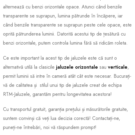
alternează cu benzi orizontale opace. Atunci când benzile
transparente se suprapun, lumina pătrunde în încăpere, iar
când benzile transparente se suprapun peste cele opace, este
oprită pătrunderea luminii. Datorită acestui tip de țesătură cu
benzi orizontale, putem controla lumina fără să ridicăm roleta.
Ce este important la acest tip de jaluzele este că sunt o
alternativă utilă la clasicile
jaluzele orizontale
sau
verticale
,
permit luminii să intre în cameră atât cât este necesar. Bucurați-
vă de calitatea și stilul unui tip de jaluzele creat de echipa
RTM-Jaluzele, garantăm pentru longevitatea acestora!
Cu transportul gratuit, garanția prețului și măsurătorile gratuite,
suntem convinși că veți lua decizia corectă! Contactați-ne,
puneți-ne întrebări, noi vă răspundem prompt!