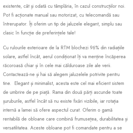
existente, cât și odată cu tâmplăria, în cazul construcțiilor noi.
Pot fi acționate manual sau motorizat, cu telecomandă sau
întrerupator. Îți oferim un tip de jaluzele elegant, simplu sau
clasic în funcție de preferințele tale!
Cu rulourile exterioare de la RTM blochezi 96% din radiațiile
solare, astfel încât, aerul condiționat îți va menține încăperea
răcoroasă chiar și în cele mai călduroase zile ale verii.
Contactează-ne și hai să alegem jaluzelele potrivite pentru
tine. Elegant și minimalist, acesta este cel mai eficient sistem
de umbrire de pe piață. Rama din două părți ascunde toate
șuruburile, astfel încât să nu existe fixări vizibile, iar rotația
internă a lamei să ofere aspectul curat. Oferim o gamă
rentabilă de obloane care combină frumusețea, durabilitatea și
versatilitatea. Aceste obloane pot fi comandate pentru a se