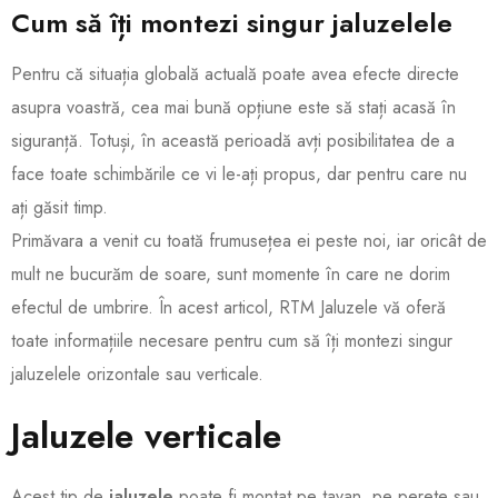
Cum să îți montezi singur jaluzelele
Pentru că situația globală actuală poate avea efecte directe
asupra voastră, cea mai bună opțiune este să stați acasă în
siguranță. Totuși, în această perioadă avți posibilitatea de a
face toate schimbările ce vi le-ați propus, dar pentru care nu
ați găsit timp.
Primăvara a venit cu toată frumusețea ei peste noi, iar oricât de
mult ne bucurăm de soare, sunt momente în care ne dorim
efectul de umbrire. În acest articol, RTM Jaluzele vă oferă
toate informațiile necesare pentru cum să îți montezi singur
jaluzelele orizontale sau verticale.
Jaluzele verticale
Acest tip de
jaluzele
poate fi montat pe tavan, pe perete sau