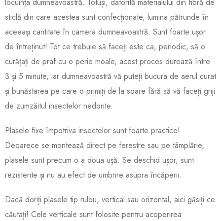
locuința dumneavoastră. Totuși, datorită materialului din fibră de
sticlă din care acestea sunt confecționate, lumina pătrunde în
aceeași cantitate în camera dumneavoastră. Sunt foarte ușor
de întreținut! Tot ce trebuie să faceți este ca, periodic, să o
curățați de praf cu o perie moale, acest proces durează între
3 și 5 minute, iar dumneavoastră vă puteți bucura de aerul curat
și bunăstarea pe care o primiți de la soare fără să vă faceți griji
de zumzăitul insectelor nedorite.
Plasele fixe împotriva insectelor sunt foarte practice!
Deoarece se montează direct pe ferestre sau pe tâmplărie,
plasele sunt precum o a doua ușă. Se deschid ușor, sunt
rezistente și nu au efect de umbrire asupra încăperii.
Dacă doriți plasele tip rulou, vertical sau orizontal, aici găsiți ce
căutați! Cele verticale sunt folosite pentru acoperirea