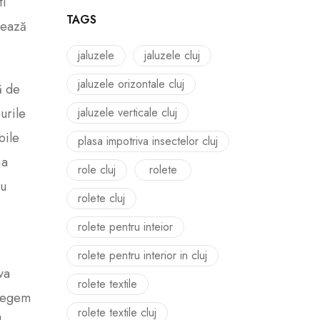
ti
TAGS
jează
jaluzele
jaluzele cluj
jaluzele orizontale cluj
ă de
urile
jaluzele verticale cluj
bile
plasa impotriva insectelor cluj
ja
role cluj
rolete
cu
rolete cluj
rolete pentru inteior
rolete pentru interior in cluj
va
rolete textile
alegem
rolete textile cluj