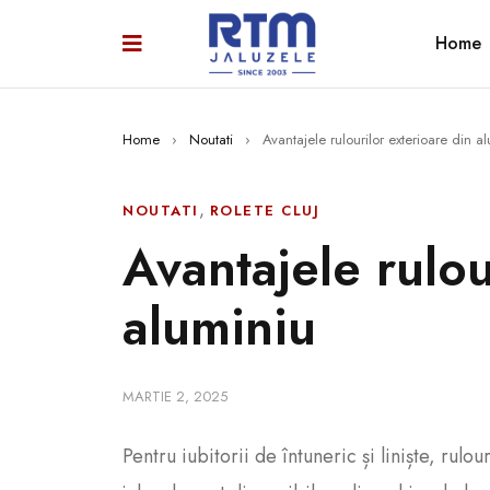
Home
Home
›
Noutati
›
Avantajele rulourilor exterioare din a
,
NOUTATI
ROLETE CLUJ
Avantajele rulou
aluminiu
MARTIE 2, 2025
Pentru iubitorii de întuneric și liniște, rul