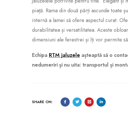
jaluzelele potrivite pentru tine. Elegant și
piață. Rama din două părți ascunde toate șurub
internă a lamei să ofere aspectul curat. O
durabilitatea și versatilitatea. Aceste oblo
dimensiuni ale ferestrei și îți vor permite să
Echipa
RTM jaluzele
așteaptă să o contac
nedumeriri și nu uita: transportul și monta
SHARE ON: