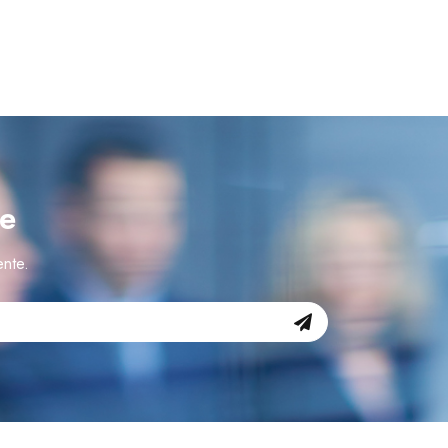
le
ente.