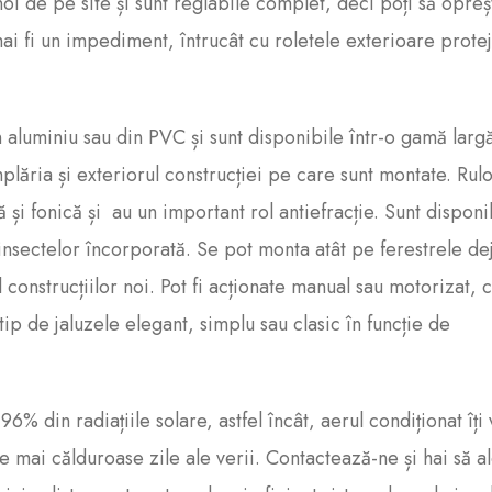
noi de pe site și sunt reglabile complet, deci poți să opreș
 mai fi un impediment, întrucât cu roletele exterioare prote
n aluminiu sau din PVC și sunt disponibile într-o gamă larg
plăria și exteriorul construcției pe care sunt montate. Rulo
 și fonică și au un important rol antiefracție. Sunt disponi
 insectelor încorporată. Se pot monta atât pe ferestrele de
l construcțiilor noi. Pot fi acționate manual sau motorizat, 
ip de jaluzele elegant, simplu sau clasic în funcție de
% din radiațiile solare, astfel încât, aerul condiționat îți 
e mai călduroase zile ale verii. Contactează-ne și hai să 