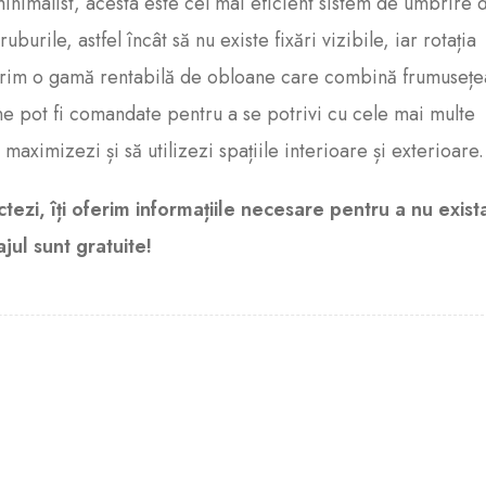
 minimalist, acesta este cel mai eficient sistem de umbrire
urile, astfel încât să nu existe fixări vizibile, iar rotația
ferim o gamă rentabilă de obloane care combină frumusețe
ane pot fi comandate pentru a se potrivi cu cele mai multe
 maximizezi și să utilizezi spațiile interioare și exterioare.
tezi, îți oferim informațiile necesare pentru a nu exist
jul sunt gratuite!