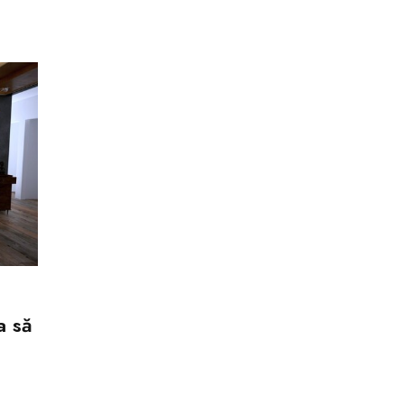
a să
NOUTATI
Roletele blackout, trucul de amenajar
care te ajută să dormi mai bine