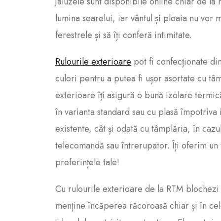
jaluzele sunt disponibile online chiar de la 
lumina soarelui, iar vântul și ploaia nu vor
ferestrele și să îți conferă intimitate.
Rulourile exterioare
pot fi confecționate di
culori pentru a putea fi ușor asortate cu tâm
exterioare îți asigură o bună izolare termică
în varianta standard sau cu plasă împotriva
existente, cât și odată cu tâmplăria, în cazu
telecomandă sau întrerupator. Îți oferim un t
preferințele tale!
Cu rulourile exterioare de la RTM blochezi 96
menține încăperea răcoroasă chiar și în cel