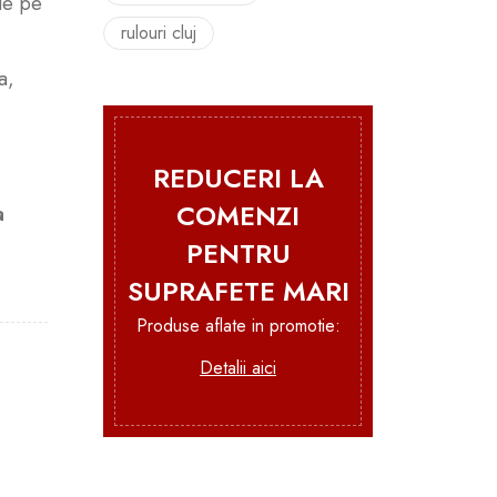
 de pe
rulouri cluj
a,
REDUCERI LA
COMENZI
a
PENTRU
SUPRAFETE MARI
Produse aflate in promotie:
Detalii aici